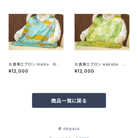
お食事エプロン maika お子
お食事エプロン wakaba お
様用
子様用
¥12,000
¥12,000
商品一覧に戻る
© obiyaco